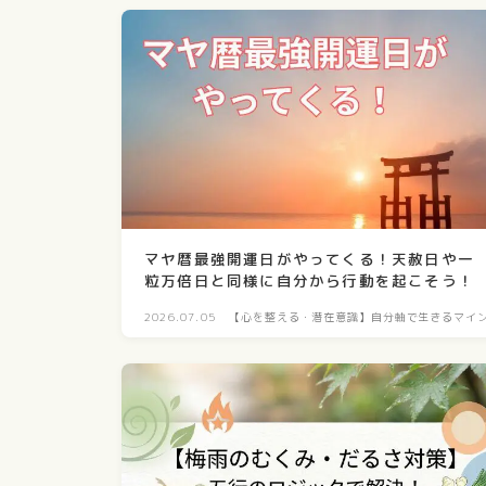
マヤ暦最強開運日がやってくる！天赦日や一
粒万倍日と同様に自分から行動を起こそう！
2026.07.05
【心を整える・潜在意識】自分軸で生きるマイ
ド構築