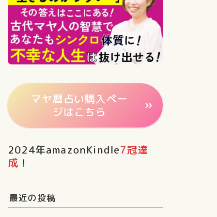
マヤ暦占い購入ペー
ジはこちら
2024年amazonKindle
7冠達
成
！
最近の投稿