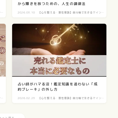
から輝きを放つための、人生の調律法
ン
2026.03.10
【心を整える・潜在意識】自分軸で生きるマイン
ド構築
占い師がハマる沼！鑑定知識を追わない「成
約ブレーキ」の外し方
ン
2026.02.23
【心を整える・潜在意識】自分軸で生きるマイン
ド構築