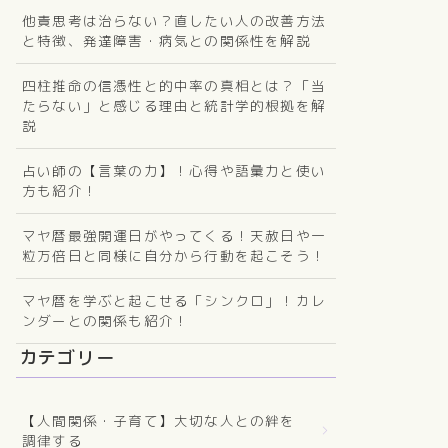
他責思考は治らない？直したい人の改善方法
と特徴、発達障害・病気との関係性を解説
四柱推命の信憑性と的中率の真相とは？「当
たらない」と感じる理由と統計学的根拠を解
説
占い師の【言葉の力】！心得や語彙力と使い
方も紹介！
マヤ暦最強開運日がやってくる！天赦日や一
粒万倍日と同様に自分から行動を起こそう！
マヤ暦を学ぶと起こせる「シンクロ」！カレ
ンダーとの関係も紹介！
カテゴリー
【人間関係・子育て】大切な人との絆を
調律する