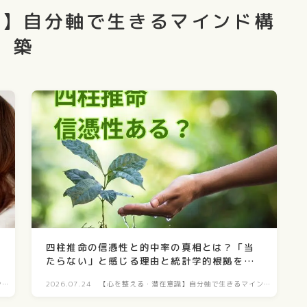
識】自分軸で生きるマインド構
築
四柱推命の信憑性と的中率の真相とは？「当
たらない」と感じる理由と統計学的根拠を解
説
ン
2026.07.24
【心を整える・潜在意識】自分軸で生きるマイン
ド構築