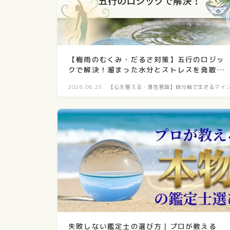
【梅雨のむくみ・だるさ対策】五行のロジッ
クで解決！溜まった水分とストレスを発散す
る2つの秘訣
2026.06.23
【心を整える・潜在意識】自分軸で生きるマイ
ド構築
失敗しない鑑定士の選び方｜プロが教える