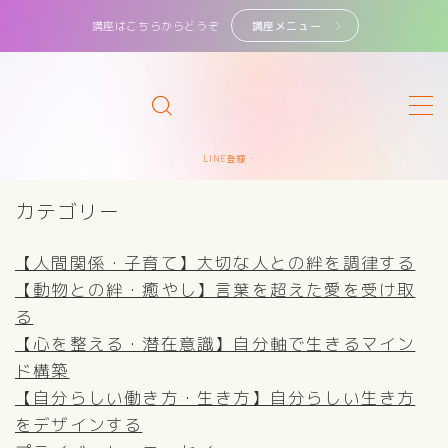
講座はこちらからどうぞ
講座メニュー
MENU
サイトマップ
LINE登録
カテゴリー
カテゴリー
講座・鑑定一覧
【人間関係・子育て】大切な人との絆を調律する
【動物との絆・癒やし】言葉を超えた愛を受け取
初めてのかたへ
る
【心を整える・潜在意識】自分軸で生きるマイン
ド構築
【自分らしい働き方・生き方】自分らしい生き方
をデザインする