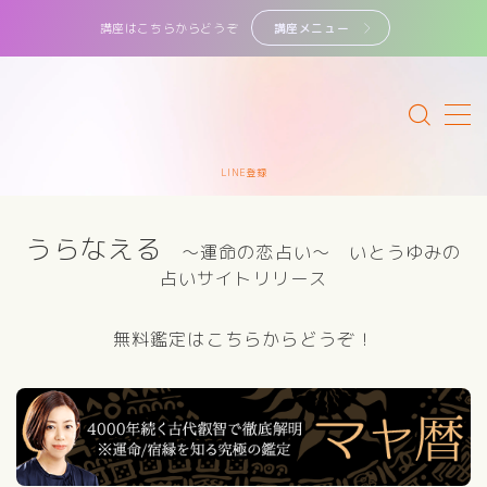
講座はこちらからどうぞ
講座メニュー
MENU
サイトマップ
LINE登録
カテゴリー
うらなえる
～運命の恋占い～ いとうゆみの
講座・鑑定一覧
占いサイトリリース
初めてのかたへ
無料鑑定はこちらからどうぞ！