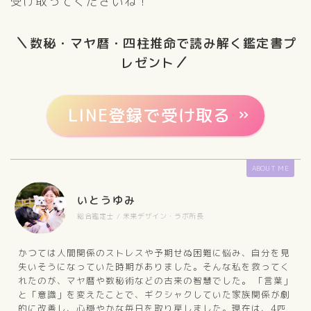
受け取ってくださいね！
＼
数秘・マヤ暦・四柱推命で読み解く鑑定書プ
／
レゼント
LINE登録で受け取る
ABOUT ME
いとうゆみ
総合鑑定士 / 未来デザイン・ラボ所長
かつては人間関係のストレスや予期せぬ困難に悩み、自分を見
失いそうになっていた時期がありました。そんな私を救ってく
れたのが、マヤ暦や数秘術などの古来の智慧でした。 「言葉」
と「意識」を変えたことで、ギクシャクしていた家族関係が劇
的に改善し、心穏やかな毎日を取り戻しました。現在は、4匹