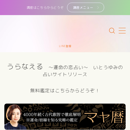
講座はこちらからどうぞ
講座メニュー
MENU
サイトマップ
LINE登録
カテゴリー
うらなえる
～運命の恋占い～ いとうゆみの
講座・鑑定一覧
占いサイトリリース
初めてのかたへ
無料鑑定はこちらからどうぞ！