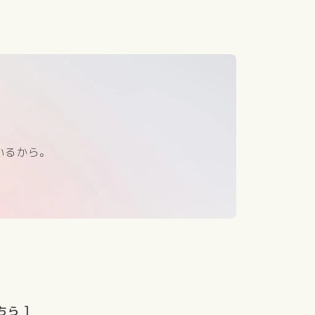
いるから。
ら ]